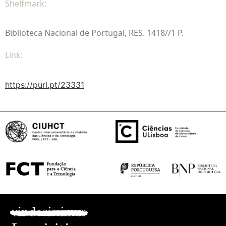
Shelfmark:
Biblioteca Nacional de Portugal, RES. 1418//1 P.
Link:
https://purl.pt/23331