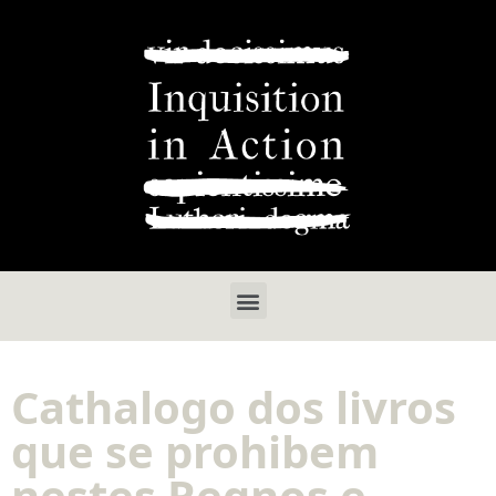
Cathalogo dos livros
que se prohibem
nestes Regnos e