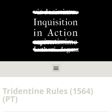
Tridentine Rules (1564)
(PT)