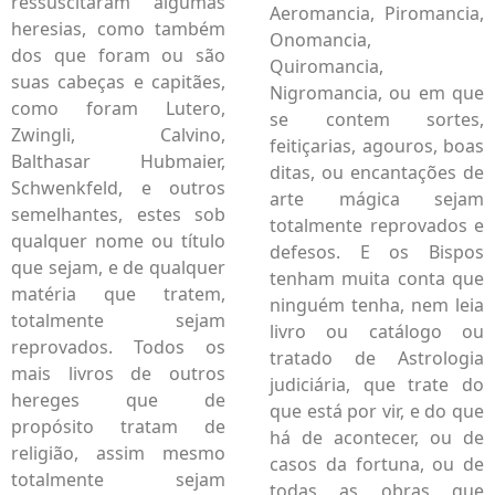
ressuscitaram algumas
Aeromancia, Piromancia,
heresias, como também
Onomancia,
dos que foram ou são
Quiromancia,
suas cabeças e capitães,
Nigromancia, ou em que
como foram Lutero,
se contem sortes,
Zwingli, Calvino,
feitiçarias, agouros, boas
Balthasar Hubmaier,
ditas, ou encantações de
Schwenkfeld, e outros
arte mágica sejam
semelhantes, estes sob
totalmente reprovados e
qualquer nome ou título
defesos. E os Bispos
que sejam, e de qualquer
tenham muita conta que
matéria que tratem,
ninguém tenha, nem leia
totalmente sejam
livro ou catálogo ou
reprovados. Todos os
tratado de Astrologia
mais livros de outros
judiciária, que trate do
hereges que de
que está por vir, e do que
propósito tratam de
há de acontecer, ou de
religião, assim mesmo
casos da fortuna, ou de
totalmente sejam
todas as obras que