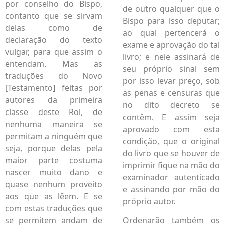
por conselho do Bispo,
de outro qualquer que o
contanto que se sirvam
Bispo para isso deputar;
delas como de
ao qual pertencerá o
declaração do texto
exame e aprovação do tal
vulgar, para que assim o
livro; e nele assinará de
entendam. Mas as
seu próprio sinal sem
traduções do Novo
por isso levar preço, sob
[Testamento] feitas por
as penas e censuras que
autores da primeira
no dito decreto se
classe deste Rol, de
contêm. E assim seja
nenhuma maneira se
aprovado com esta
permitam a ninguém que
condição, que o original
seja, porque delas pela
do livro que se houver de
maior parte costuma
imprimir fique na mão do
nascer muito dano e
examinador autenticado
quase nenhum proveito
e assinando por mão do
aos que as lêem. E se
próprio autor.
com estas traduções que
se permitem andam de
Ordenarão também os