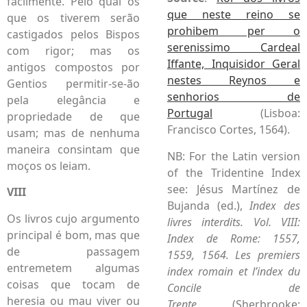
facilmente. Pelo qual os
que neste reino se
que os tiverem serão
prohibem per o
castigados pelos Bispos
serenissimo Cardeal
com rigor; mas os
Iffante, Inquisidor Geral
antigos compostos por
nestes Reynos e
Gentios permitir-se-ão
senhorios de
pela elegância e
Portugal
(Lisboa:
propriedade de que
Francisco Cortes, 1564).
usam; mas de nenhuma
maneira consintam que
NB: For the Latin version
moços os leiam.
of the Tridentine Index
see: Jésus Martínez de
VIII
Bujanda (ed.),
Index des
Os livros cujo argumento
livres interdits. Vol. VIII:
principal é bom, mas que
Index de Rome: 1557,
de passagem
1559, 1564. Les premiers
entremetem algumas
index romain et l’index du
coisas que tocam de
Concile de
heresia ou mau viver ou
Trente
(Sherbrooke: