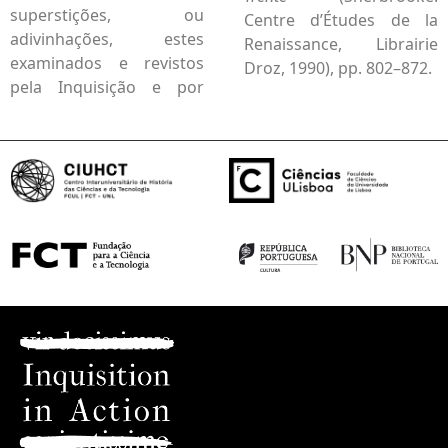
superstições, ou
Centre d’Études de la
adivinhações, estes
Renaissance, Librairie
examinados e revistos
Droz, 1990), pp. 802–872.
pela Inquisição e por