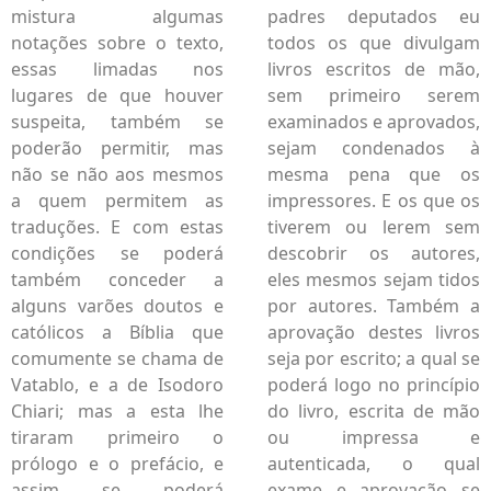
mistura algumas
padres deputados eu
notações sobre o texto,
todos os que divulgam
essas limadas nos
livros escritos de mão,
lugares de que houver
sem primeiro serem
suspeita, também se
examinados e aprovados,
poderão permitir, mas
sejam condenados à
não se não aos mesmos
mesma pena que os
a quem permitem as
impressores. E os que os
traduções. E com estas
tiverem ou lerem sem
condições se poderá
descobrir os autores,
também conceder a
eles mesmos sejam tidos
alguns varões doutos e
por autores. Também a
católicos a Bíblia que
aprovação destes livros
comumente se chama de
seja por escrito; a qual se
Vatablo, e a de Isodoro
poderá logo no princípio
Chiari; mas a esta lhe
do livro, escrita de mão
tiraram primeiro o
ou impressa e
prólogo e o prefácio, e
autenticada, o qual
assim se poderá
exame e aprovação se