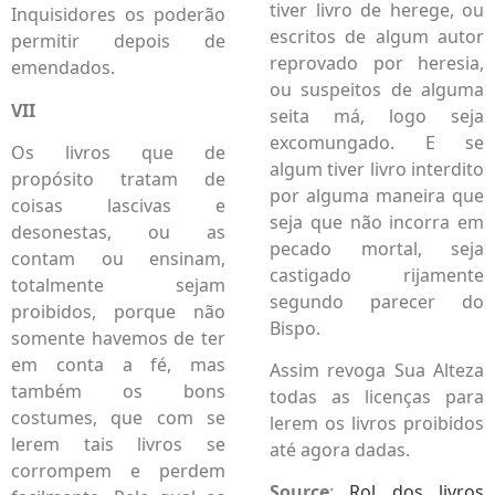
tiver livro de herege, ou
Inquisidores os poderão
escritos de algum autor
permitir depois de
reprovado por heresia,
emendados.
ou suspeitos de alguma
VII
seita má, logo seja
excomungado. E se
Os livros que de
algum tiver livro interdito
propósito tratam de
por alguma maneira que
coisas lascivas e
seja que não incorra em
desonestas, ou as
pecado mortal, seja
contam ou ensinam,
castigado rijamente
totalmente sejam
segundo parecer do
proibidos, porque não
Bispo.
somente havemos de ter
em conta a fé, mas
Assim revoga Sua Alteza
também os bons
todas as licenças para
costumes, que com se
lerem os livros proibidos
lerem tais livros se
até agora dadas.
corrompem e perdem
Source
:
Rol dos livros