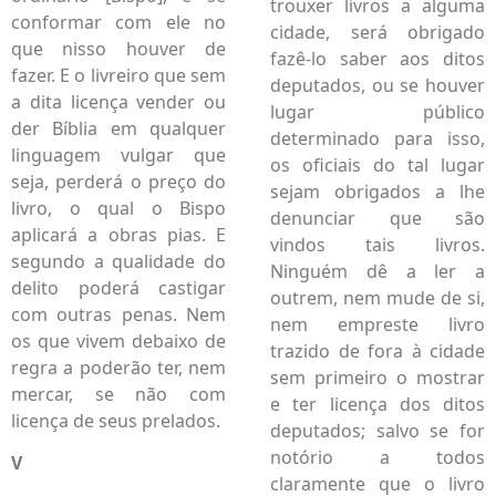
trouxer livros a alguma
conformar com ele no
cidade, será obrigado
que nisso houver de
fazê-lo saber aos ditos
fazer. E o livreiro que sem
deputados, ou se houver
a dita licença vender ou
lugar público
der Bíblia em qualquer
determinado para isso,
linguagem vulgar que
os oficiais do tal lugar
seja, perderá o preço do
sejam obrigados a lhe
livro, o qual o Bispo
denunciar que são
aplicará a obras pias. E
vindos tais livros.
segundo a qualidade do
Ninguém dê a ler a
delito poderá castigar
outrem, nem mude de si,
com outras penas. Nem
nem empreste livro
os que vivem debaixo de
trazido de fora à cidade
regra a poderão ter, nem
sem primeiro o mostrar
mercar, se não com
e ter licença dos ditos
licença de seus prelados.
deputados; salvo se for
notório a todos
V
claramente que o livro