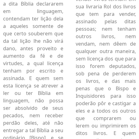
a dita Bíblia declararem
sua livraria Rol dos livros
em linguagem,
que tem para vender,
contendam ter lição dela
assinado pelas ditas
a aqueles somente de
pessoas; nem tenham
que certo souberem que
outros livros, nem
da tal lição lhe não virá
vendam, nem dêem de
dano, antes proveito e
qualquer outra maneira,
aumento da fé e de
sem licença dos que para
virtudes, a qual licença
isso forem deputados,
tenham por escrito e
sob pena de perderem
assinada. E quem sem
os livros, e das mais
esta licença se atrever a
penas que o Bispo e
ler ou ter Bíblia em
Inquisidores para isso
linguagem, não possa
poderão pôr e castigar a
ser absolvido de seus
eles e a todos os outros
pecados, nem receber
que comprarem ou
perdão deles, até não
lerem ou imprimirem os
entregar a tal Bíblia a seu
ditos livros. E quem
ordinário [Bispo], e se