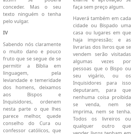
conceder. Mas o seu
faça sem preço algum.
texto ninguém o tenha
Haverá também em cada
pelo vulgar.
cidade ou Bispado uma
IV
casa ou lugares em que
haja impressão; e as
Sabendo nós claramente
livrarias dos livros que se
o muito dano e pouco
vendem serão visitadas
fruto que se segue de se
algumas vezes por
permitir a Bíblia em
pessoas que o Bispo ou
linguagem, pela
seu vigário, ou os
leviandade e temeridade
Inquisidores para isso
dos homens, deixamos
deputaram, para que
aos Bispos e
nenhuma coisa proibida
Inquisidores, ordenem
se venda, nem se
nesta parte o que lhes
imprima, nem se tenha.
parece melhor, quede
Todos os livreiros ou
conselho do Cura ou
qualquer outro que
confessor católicos, que
vender livros tenham em